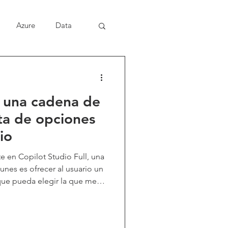
Azure
Data
 una cadena de
sta de opciones
io
en Copilot Studio Full, una
nes es ofrecer al usuario un
ue pueda elegir la que mejor
este artículo te muestro
 de texto en una lista de