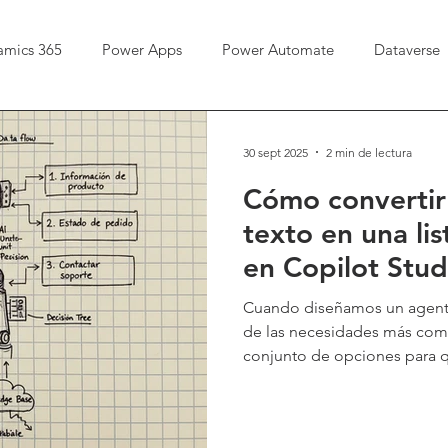
amics 365
Power Apps
Power Automate
Dataverse
30 sept 2025
2 min de lectura
Cómo convertir
texto en una li
en Copilot Stud
Cuando diseñamos un agente 
de las necesidades más comu
conjunto de opciones para q
se ajuste a su necesidad. En 
cómo transformar una cadena
opciones.